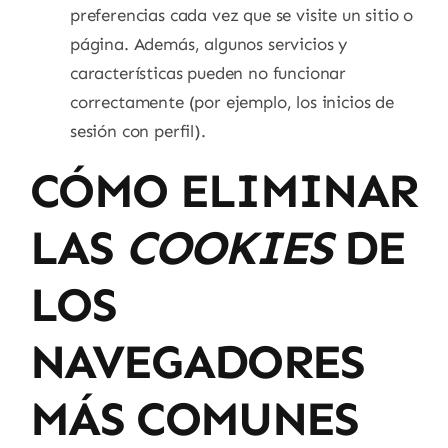
preferencias cada vez que se visite un sitio o
página. Además, algunos servicios y
características pueden no funcionar
correctamente (por ejemplo, los inicios de
sesión con perfil).
CÓMO ELIMINAR
LAS
COOKIES
DE
LOS
NAVEGADORES
MÁS COMUNES