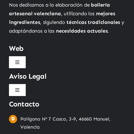
Nos dedicamos a la elaboración de
bollería
artesanal valenciana
, utilizando los
mejores
ingredientes
, siguiendo
técnicas tradicionales
y
adaptándonos a las
necesidades actuales
.
Web
Toggle
Navigation
Aviso Legal
Inicio
Toggle
Quienes somos
Navigation
Contacto
Política de privacidad
Tienda
Polígono Nº 7 Casco, 3-9, 46660 Manuel,
Condiciones de uso
Valencia