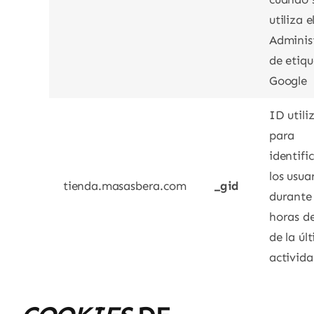
utiliza e
Adminis
de etiqu
Google
ID utili
para
identifi
los usua
tienda.masasbera.com
_gid
durante
horas d
de la úl
activid