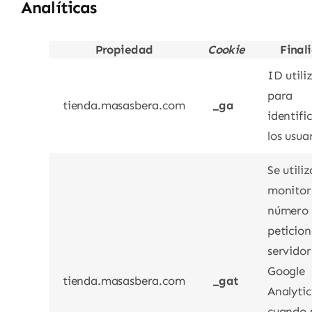
Analíticas
Propiedad
Cookie
Final
ID utili
para
tienda.masasbera.com
_ga
identifi
los usua
Se utili
monitori
número
peticion
servidor
Google
tienda.masasbera.com
_gat
Analytic
cuando 