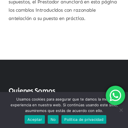
supuestos, el Prestador anunciará en esta página
los cambios introducidos con razonable
antelación a su puesta en práctica.
Quienes Somos
Usamos cookies para asegurar que te damos la mejor
experiencia en nuestra web. Si continúas usando este sitio,
Nos dedicamos a la elaboración de
bollería
asumiremos que estás de acuerdo con ello.
artesanal valenciana
, utilizando los
mejores
Aceptar
No
Política de privacidad
ingredientes
, siguiendo
técnicas tradicionales
y